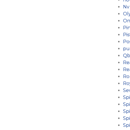
Nv
Ol
On
Pi
Pis
Po
pu
Qb
Re
Re
Ro
Ro
Se
Sp
Sp
Spi
Sp
Sp