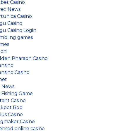
tbet Casino
rex News
rtunica Casino
gu Casino
gu Casino Login
mbling games
mes
ochi
lden Pharaoh Casino
ansino
ansino Casino
bet
 News
e Fishing Game
tant Casino
ckpot Bob
ius Casino
ngmaker Casino
censed online casino