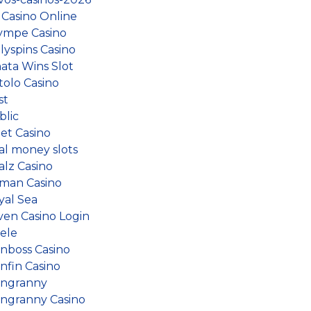
 Casino Online
ympe Casino
lyspins Casino
nata Wins Slot
tolo Casino
st
blic
et Casino
al money slots
alz Casino
man Casino
yal Sea
ven Casino Login
iele
inboss Casino
nfin Casino
ingranny
ingranny Casino