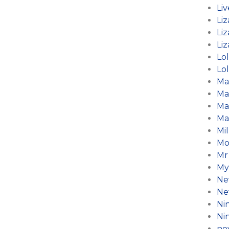
Li
Liz
Liz
Liz
Lo
Lol
Ma
Ma
Ma
Ma
Mil
Mo
Mr
My
Ne
Ne
Ni
Ni
no