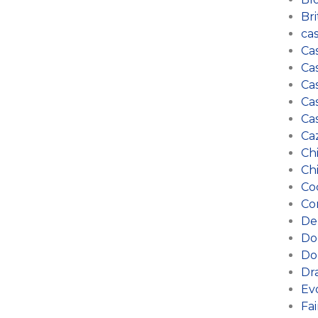
Bri
ca
Ca
Cas
Cas
Ca
Ca
Ca
Ch
Ch
Co
Co
De
Do
Do
Dr
Ev
Fai