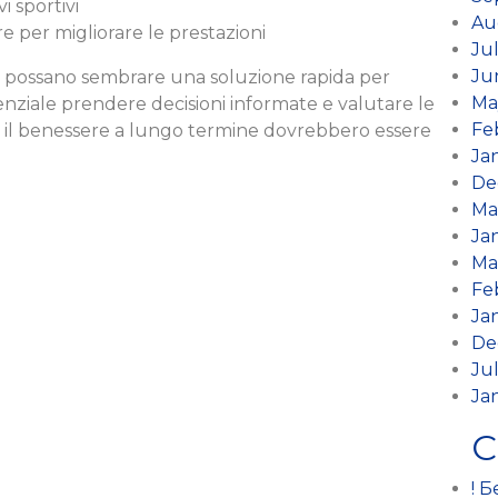
i sportivi
Au
re per migliorare le prestazioni
Ju
Ju
ali possano sembrare una soluzione rapida per
Ma
senziale prendere decisioni informate e valutare le
Fe
te e il benessere a lungo termine dovrebbero essere
Ja
De
Ma
Ja
Ma
Fe
Ja
De
Ju
Ja
C
! 