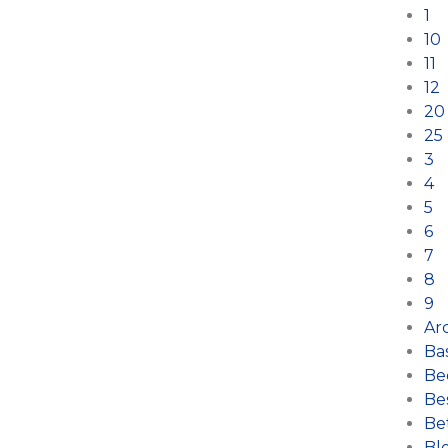
1
10
11
12
20
25
3
4
5
6
7
8
9
Arc
Ba
Be
Bes
Bet
Bl