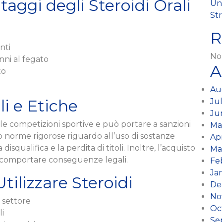
taggi degli Steroidi Orali
Unw
St
R
nti
No
anni al fegato
A
to
Au
i e Etiche
Ju
Ju
nelle competizioni sportive e può portare a sanzioni
Ma
o norme rigorose riguardo all’uso di sostanze
Ap
 disqualifica e la perdita di titoli. Inoltre, l’acquisto
Ma
ò comportare conseguenze legali.
Fe
Ja
tilizzare Steroidi
De
No
 settore
Oc
li
Se