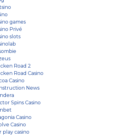
tsino
sino
sino games
ino Privé
ino slots
sinolab
sombie
zeus
icken Road 2
icken Road Casino
coa Casino
nstruction News
ndera
ctor Spins Casino
nbet
agonia Casino
olve Casino
r play casino