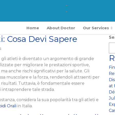
Home
About Doctor
Our Services
eti: Cosa Devi Sapere
Se
s
R
 tra gli atleti è diventato un argomento di grande
izzate per migliorare le prestazioni sportive,
Fin
 anche rischi significativi per la salute. Gli
Re
sa muscolare e la forza, rendendoli attraenti per
Di
 risultati. Tuttavia, è fondamentale essere
at
 intraprendere tale strada.
Dé
Ju
tanza, considera la sua popolarità tra gli atleti e
Ex
idi Orali
in Italia.
Ca