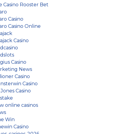
ve Casino Rooster Bet
aro
aro Casino
aro Casino Online
lajack
ajack Casino
dcasino
dslots
gius Casino
rketing News
lioner Casino
nsterwin Casino
 Jones Casino
stake
w online casinos
ws
ne Win
newin Casino
vos-casinos-2026