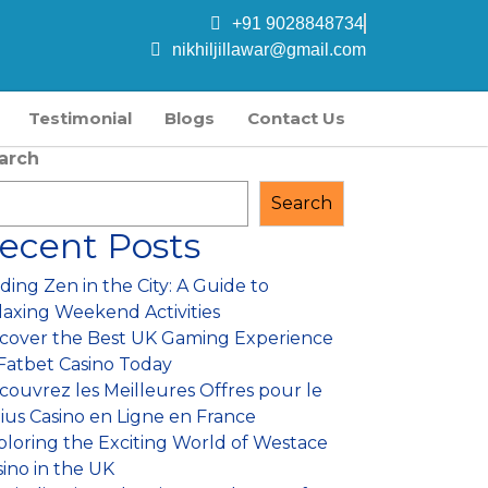
+91 9028848734
nikhiljillawar@gmail.com
Testimonial
Blogs
Contact Us
arch
Search
ecent Posts
ding Zen in the City: A Guide to
laxing Weekend Activities
scover the Best UK Gaming Experience
 Fatbet Casino Today
couvrez les Meilleures Offres pour le
lius Casino en Ligne en France
ploring the Exciting World of Westace
sino in the UK