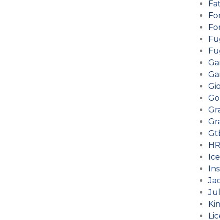
Fa
Fo
Fo
Fu
Fu
Ga
Ga
Gi
Go
Gr
Gr
Gt
HR
Ic
Ins
Ja
Jul
Ki
Li